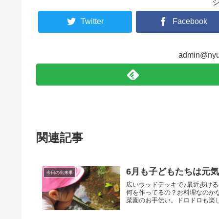
Twitter
Facebook
admin@n
関連記事
6月も子どもたちは元
今日の出来事
広いウッドデッキで♪最近歩け
何を作ってるの？お料理なのか
菜園のお手伝い。ドロドロも楽し