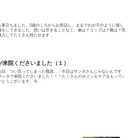
ら巣立ちました。0歳のころからお世話し、まるでわが子のように接し
備をしてきました。思いは尽きることなく。傘は？コップは？靴は？乳
入してたくさん持たせます...
が来院くださいました（１）
先日、つい言ってしまった職員…「今日はサンタさんじゃないんです
本日はサンタで来院くださいました！！！たくさんのポインセチアをもって♪
とうございます。今...