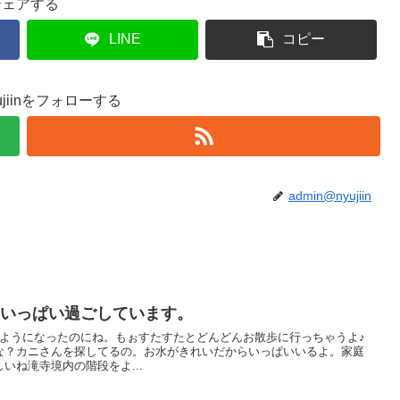
シェアする
LINE
コピー
yujiinをフォローする
admin@nyujiin
気いっぱい過ごしています。
るようになったのにね。もぉすたすたとどんどんお散歩に行っちゃうよ♪
な？カニさんを探してるの。お水がきれいだからいっぱいいるよ。家庭
いね滝寺境内の階段をよ...