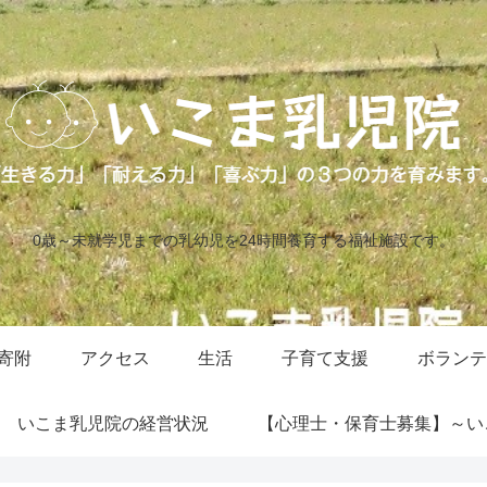
0歳～未就学児までの乳幼児を24時間養育する福祉施設です。
寄附
アクセス
生活
子育て支援
ボランテ
いこま乳児院の経営状況
【心理士・保育士募集】～い