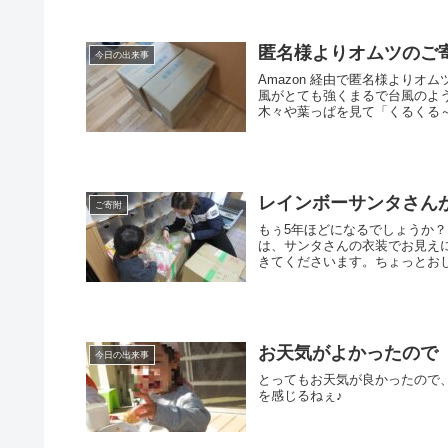
匿名様よりオムツのご
今日の出来事
Amazon 経由で匿名様より
風がとても強くまるで台風のよ
木々や葉っぱを見て「くるくる～
レインボーサンタさん
ご寄附
もぅ5年ほどになるでしょうか
は、サンタさんの衣装でお見え
きてくださいます。ちょっとおし
お天気がよかったので
今日の出来事
とってもお天気が良かったので、今
を感じるねぇ♪