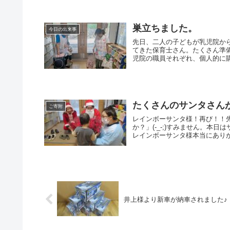
巣立ちました。
今日の出来事
先日、二人の子どもが乳児院か
てきた保育士さん。たくさん準
児院の職員それぞれ、個人的に購
たくさんのサンタさん
ご寄附
レインボーサンタ様！再び！！
か？」(-_-;)すみません。
レインボーサンタ様本当にありが
井上様より新車が納車されました♪