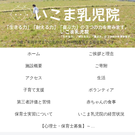
0歳～未就学児までの乳幼児を24時間養育する福祉施設です。
ホーム
ご挨拶と理念
施設概要
ご寄附
アクセス
生活
子育て支援
ボランティア
第三者評価と苦情
赤ちゃんの食事
保育士実習について
いこま乳児院の経営状況
【心理士・保育士募集】～い