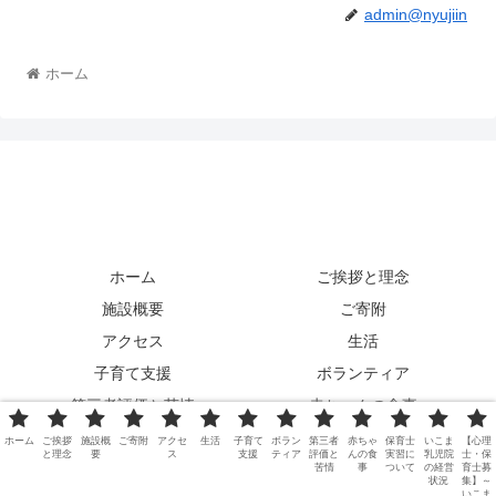
admin@nyujiin
ホーム
ホーム
ご挨拶と理念
施設概要
ご寄附
アクセス
生活
子育て支援
ボランティア
第三者評価と苦情
赤ちゃんの食事
保育士実習について
いこま乳児院の経営状況
ホーム
ご挨拶
施設概
ご寄附
アクセ
生活
子育て
ボラン
第三者
赤ちゃ
保育士
いこま
【心理
と理念
要
ス
支援
ティア
評価と
んの食
実習に
乳児院
士・保
【心理士・保育士募集】～いこま乳児院で働こう！～
苦情
事
ついて
の経営
育士募
状況
集】～
いこま